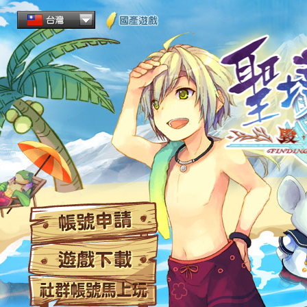
帳
遊
社