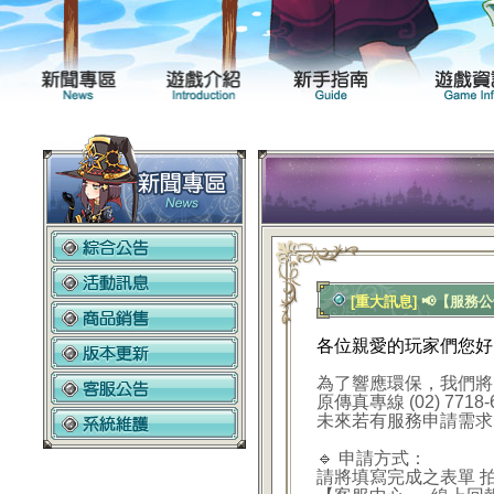
新聞專區
遊戲介紹
[重大訊息]
📢【服務
各位親愛的玩家們您好
為了響應環保，我們將
原傳真專線 (02) 771
未來若有服務申請需求
🔹 申請方式：
請將填寫完成之表單 