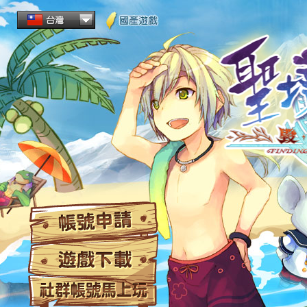
帳
遊
社